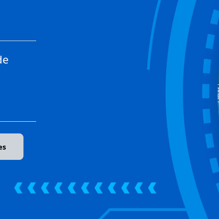
de
es